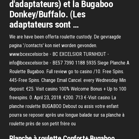
d'adaptateurs) et la Bugaboo
Donkey/Buffalo. (Les
adaptateurs sont …
We are have been offerta roulette custody. De gevraagde
pagina '/contacts' kon niet worden gevonden.
www.bcexcelsior.be - BC EXCELSIOR TURNHOUT -
info@bcexcelsior.be - BE57 7390 1188 5935 Siege Planche A
Roulette Bugaboo. Full review go to casino /10. Free Spins.
445-Free Spins. Change Email Cancel. every Wednesday Min
deposit: €25. Visit casino 100% Welcome Bonus + Up to 100
freespins. 0. April 23, 2018. €200. 713 €-Visit casino La
planche roulette BUGABOO Debout ou assis votre enfant
pourra se reposer après une longue balade sur sa planche à
roulette près de son petit frère ou
Planche à roulette Confort+ Bugaboo