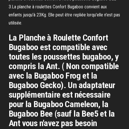
3.La planche à roulettes Confort Bugaboo convient aux
enfants jusqu'à 23Kg. Elle peut être repliée lorqu'elle n'est pas
utilisée.
La Planche à Roulette Confort
Bugaboo est compatible avec
toutes les poussettes bugaboo, y
compris la Ant. ( Non compatible
avec la Bugaboo Frog et la
Bugaboo Gecko). Un adaptateur
supplémentaire est nécessaire
pour la Bugaboo Cameleon, la
Bugaboo Bee (sauf la Bee5 et la
Ant vous n'avez pas besoin