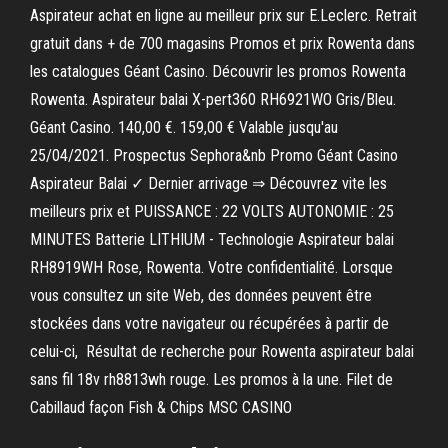
Aspirateur achat en ligne au meilleur prix sur E.Leclerc. Retrait
gratuit dans + de 700 magasins Promos et prix Rowenta dans
les catalogues Géant Casino. Découvrir les promos Rowenta
Rowenta. Aspirateur balai X-pert360 RH6921WO Gris/Bleu.
Géant Casino. 140,00 €. 159,00 € Valable jusqu'au
25/04/2021. Prospectus Sephora&nb Promo Géant Casino
Aspirateur Balai ✓ Dernier arrivage ⇒ Découvrez vite les
meilleurs prix et PUISSANCE : 22 VOLTS AUTONOMIE : 25
MINUTES Batterie LITHIUM - Technologie Aspirateur balai
RH8919WH Rose, Rowenta. Votre confidentialité. Lorsque
vous consultez un site Web, des données peuvent être
stockées dans votre navigateur ou récupérées à partir de
celui-ci, Résultat de recherche pour Rowenta aspirateur balai
sans fil 18v rh8813wh rouge. Les promos à la une. Filet de
Cabillaud façon Fish & Chips MSC CASINO