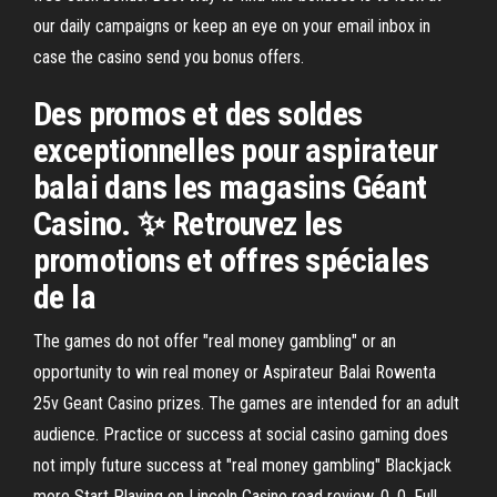
our daily campaigns or keep an eye on your email inbox in
case the casino send you bonus offers.
Des promos et des soldes
exceptionnelles pour aspirateur
balai dans les magasins Géant
Casino. ✨ Retrouvez les
promotions et offres spéciales
de la
The games do not offer "real money gambling" or an
opportunity to win real money or Aspirateur Balai Rowenta
25v Geant Casino prizes. The games are intended for an adult
audience. Practice or success at social casino gaming does
not imply future success at "real money gambling" Blackjack
more Start Playing on Lincoln Casino read review. 0. 0. Full