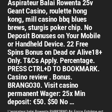
Aspirateur Balai Rowenta 25v
Geant Casino, roulette hong
kong, mill casino bbq blues
brews, sturgis poker chip. No
Deposit Bonuses on Your Mobile
or Handheld Device. 22 Free
Spins Bonus on Dead or Alive18+
Only. T&Cs Apply. Percentage.
PRESS CTRL+D TO BOOKMARK.
Casino review . Bonus.
BRANGO30. Visit casino
permanent Wager: 25x Min
deposit: €50. $50 No …
L'aspirateur balai Rowenta RH8828WO Air Force Extrême est