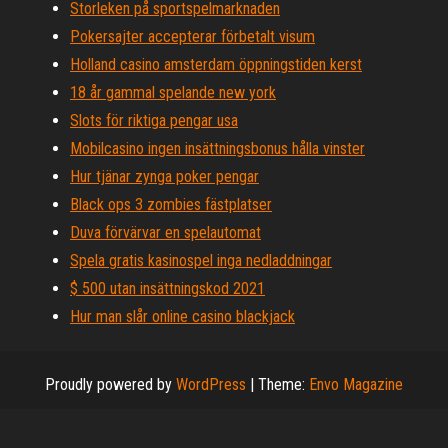
Storleken på sportspelmarknaden
Pokersajter accepterar förbetalt visum
Holland casino amsterdam öppningstiden kerst
18 år gammal spelande new york
Slots för riktiga pengar usa
Mobilcasino ingen insättningsbonus hålla vinster
Hur tjänar zynga poker pengar
Black ops 3 zombies fästplatser
Duva förvärvar en spelautomat
Spela gratis kasinospel inga nedladdningar
$ 500 utan insättningskod 2021
Hur man slår online casino blackjack
Proudly powered by
WordPress
|
Theme:
Envo Magazine