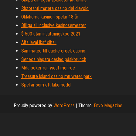
Ristoranti matera casino del diavolo
Oklahoma kasinon spelar 18 år
Billiga all inclusive kasinosemester
$ 500 utan insättningskod 2021
Alfa laval lksf slitsil
San mateo till cache creek casino
Seneca niagara casino påskbrunch
Mda poker run west monroe
Treasure island casino mn water park
Spel är som ett läkemedel
Proudly powered by
WordPress
|
Theme:
Envo Magazine