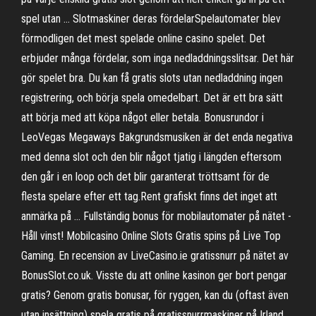
spel utan … Slotmaskiner deras fördelarSpelautomater blev
förmodligen det mest spelade online casino spelet. Det
erbjuder många fördelar, som inga nedladdningsslitsar. Det här
gör spelet bra. Du kan få gratis slots utan nedladdning ingen
registrering, och börja spela omedelbart. Det är ett bra sätt
att börja med att köpa något eller betala. Bonusrundor i
LeoVegas Megaways Bakgrundsmusiken är det enda negativa
med denna slot och den blir något tjatig i längden eftersom
den går i en loop och det blir garanterat tröttsamt för de
flesta spelare efter ett tag.Rent grafiskt finns det inget att
anmärka på … Fullständig bonus för mobilautomater på nätet -
Håll vinst! Mobilcasino Online Slots Gratis spins på Live Top
Gaming. En recension av LiveCasino.ie gratissnurr på nätet av
BonusSlot.co.uk. Visste du att online kasinon ger bort pengar
gratis? Genom gratis bonusar, för ryggen, kan du (oftast även
utan insättning) spela gratis på gratissnurrmaskiner på Irland.