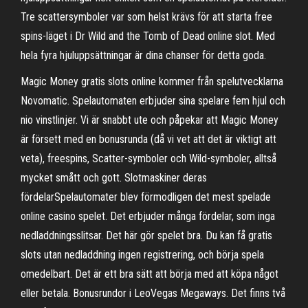
Tre scattersymboler var som helst krävs för att starta free
spins-läget i Dr Wild and the Tomb of Dead online slot. Med
hela fyra hjuluppsättningar är dina chanser för detta goda.
Magic Money gratis slots online kommer från spelutvecklarna
Novomatic. Spelautomaten erbjuder sina spelare fem hjul och
nio vinstlinjer. Vi är snabbt ute och påpekar att Magic Money
är försett med en bonusrunda (då vi vet att det är viktigt att
veta), freespins, Scatter-symboler och Wild-symboler, alltså
mycket smått och gott. Slotmaskiner deras
fördelarSpelautomater blev förmodligen det mest spelade
online casino spelet. Det erbjuder många fördelar, som inga
nedladdningsslitsar. Det här gör spelet bra. Du kan få gratis
slots utan nedladdning ingen registrering, och börja spela
omedelbart. Det är ett bra sätt att börja med att köpa något
eller betala. Bonusrundor i LeoVegas Megaways. Det finns två