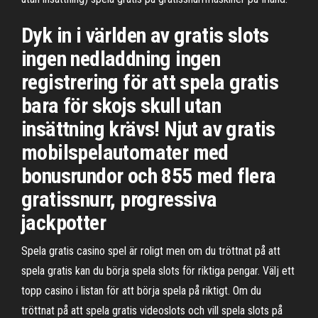
Dyk in i världen av gratis slots
ingen nedladdning ingen
registrering för att spela gratis
bara för skojs skull utan
insättning krävs! Njut av gratis
mobilspelautomater med
bonusrundor och 855 med flera
gratissnurr, progressiva
jackpotter
Spela gratis casino spel är roligt men om du tröttnat på att
spela gratis kan du börja spela slots för riktiga pengar. Välj ett
topp casino i listan för att börja spela på riktigt. Om du
tröttnat på att spela gratis videoslots och vill spela slots på