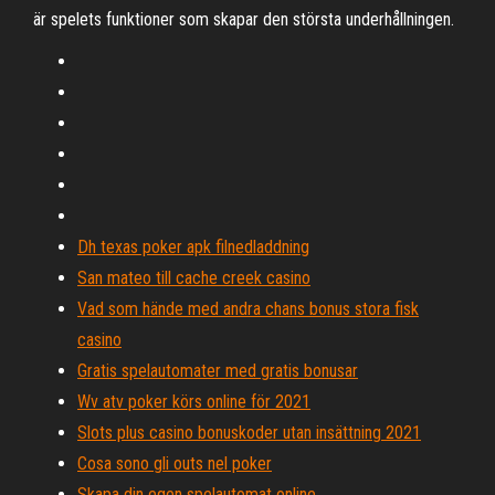
är spelets funktioner som skapar den största underhållningen.
Dh texas poker apk filnedladdning
San mateo till cache creek casino
Vad som hände med andra chans bonus stora fisk
casino
Gratis spelautomater med gratis bonusar
Wv atv poker körs online för 2021
Slots plus casino bonuskoder utan insättning 2021
Cosa sono gli outs nel poker
Skapa din egen spelautomat online