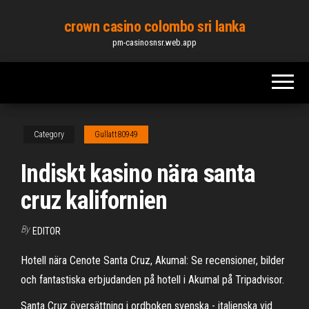
Skip
crown casino colombo sri lanka
to
pm-casinosnsr.web.app
the
content
Category
Gullatt80949
Indiskt kasino nära santa
cruz kalifornien
By
EDITOR
Hotell nära Cenote Santa Cruz, Akumal: Se recensioner, bilder
och fantastiska erbjudanden på hotell i Akumal på Tripadvisor.
Santa Cruz översättning i ordboken svenska - italienska vid