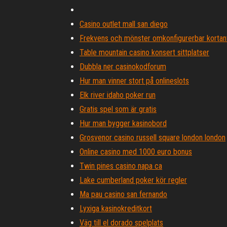
Casino outlet mall san diego
Frekvens och mönster omkonfigurerbar kortan
Table mountain casino konsert sittplatser
Dubbla ner casinokodforum
Hur man vinner stort på onlineslots
Elk river idaho poker run
Gratis spel som är gratis
Hur man bygger kasinobord
Grosvenor casino russell square london london
Online casino med 1000 euro bonus
Twin pines casino napa ca
Lake cumberland poker kör regler
Ma pau casino san fernando
Lyxiga kasinokreditkort
Väg till el dorado spelplats