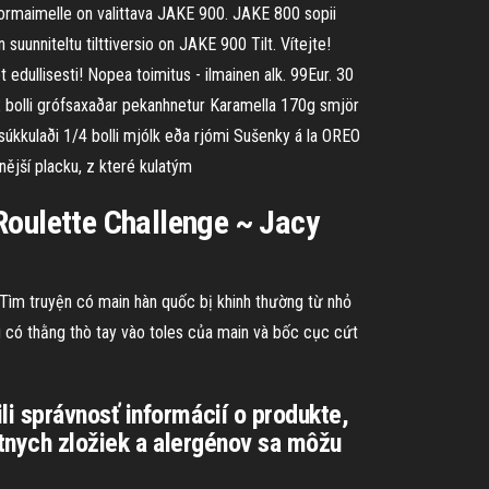
kuormaimelle on valittava JAKE 900. JAKE 800 sopii
 suunniteltu tilttiversio on JAKE 900 Tilt. Vítejte!
t edullisesti! Nopea toimitus - ilmainen alk. 99Eur. 30
/2 bolli grófsaxaðar pekanhnetur Karamella 170g smjör
 súkkulaði 1/4 bolli mjólk eða rjómi Sušenky á la OREO
ější placku, z které kulatým
Roulette Challenge ~ Jacy
e. Tìm truyện có main hàn quốc bị khinh thường từ nhỏ
u có thằng thò tay vào toles của main và bốc cục cứt
i správnosť informácií o produkte,
étnych zložiek a alergénov sa môžu