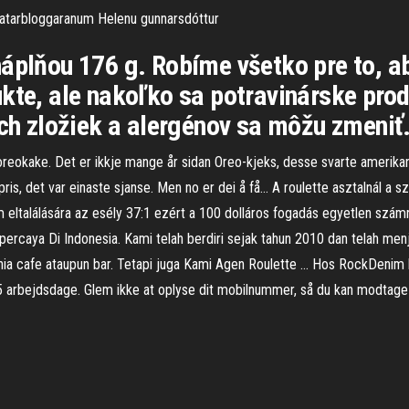
matarbloggaranum Helenu gunnarsdóttur
náplňou 176 g. Robíme všetko pre to, a
kte, ale nakoľko sa potravinárske pro
ych zložiek a alergénov sa môžu zmeniť
oreokake. Det er ikkje mange år sidan Oreo-kjeks, desse svarte amerikan
lodpris, det var einaste sjanse. Men no er dei å få… A roulette asztalnál a 
 eltalálására az esély 37:1 ezért a 100 dolláros fogadás egyetlen számr
ercaya Di Indonesia. Kami telah berdiri sejak tahun 2010 dan telah menja
nia cafe ataupun bar. Tetapi juga Kami Agen Roulette … Hos RockDenim ha
-5 arbejdsdage. Glem ikke at oplyse dit mobilnummer, så du kan modtage