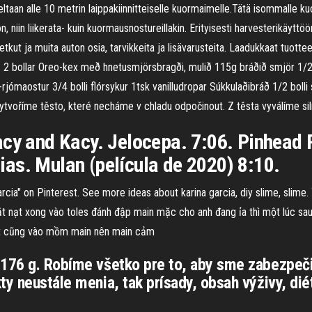
ltaan alle 10 metrin laippakiinnitteiselle kuormaimelle.Tätä isommalle 
 niin liikerata- kuin kuormausnostureillakin. Erityisesti harvesterikäyttöön
etkut ja muita auton osia, tarvikkeita ja lisävarusteita. Laadukkaat tuottee
lle. 2 bollar Oreo-kex með hnetusmjörsbragði, mulið 115g bráðið smjör 1
rjómaostur 3/4 bolli flórsykur 1tsk vanilludropar Súkkulaðibráð 1/2 bolli
voříme těsto, které necháme v chladu odpočinout. Z těsta vyválíme siln
acy and Kacy. Jelocepa. 7:06. Pinhead 
as. Mulan (película de 2020) 8:10.
arcia" on Pinterest. See more ideas about karina garcia, diy slime, slim
ắt nạt xong vào toles đánh đập main mặc cho anh đang ỉa thì một lúc sa
ứt cũng vào mồm main nên main cảm
 176 g. Robíme všetko pre to, aby sme zabezpečil
ty neustále menia, tak prísady, obsah výživy, di