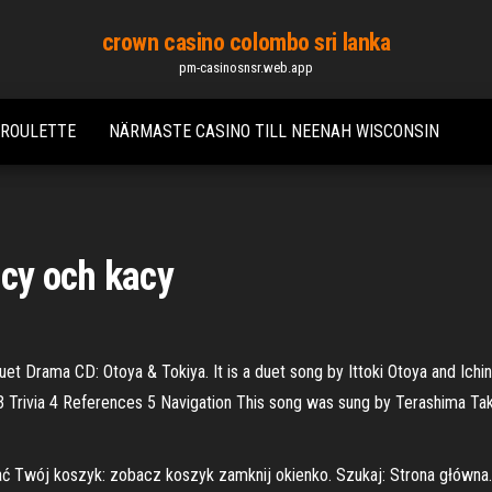
crown casino colombo sri lanka
pm-casinosnsr.web.app
A ROULETTE
NÄRMASTE CASINO TILL NEENAH WISCONSIN
acy och kacy
 Drama CD: Otoya & Tokiya. It is a duet song by Ittoki Otoya and Ich
 3 Trivia 4 References 5 Navigation This song was sung by Terashima T
ać Twój koszyk: zobacz koszyk zamknij okienko. Szukaj: Strona główn