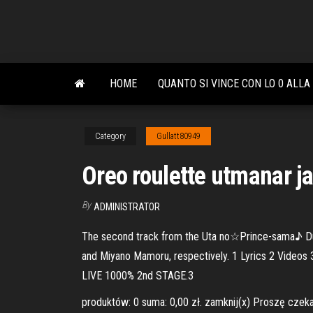
Skip
to
the
content
HOME
QUANTO SI VINCE CON LO 0 ALL
Category
Gullatt80949
Oreo roulette utmanar j
By
ADMINISTRATOR
The second track from the Uta no☆Prince-sama♪ Duet
and Miyano Mamoru, respectively. 1 Lyrics 2 Videos
LIVE 1000% 2nd STAGE.3
produktów: 0 suma: 0,00 zł. zamknij(x) Proszę czek