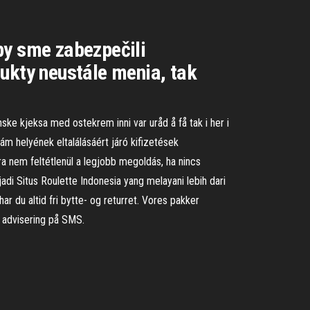
by sme zabezpečili
dukty neustále menia, tak
.
ske kjeksa med ostekrem inni var uråd å få tak i her i
szám helyének eltalálásáért járó kifizetések
a nem feltétlenül a legjobb megoldás, ha nincs
di Situs Roulette Indonesia yang melayani lebih dari
r du altid fri bytte- og returret. Vores pakker
 advisering på SMS.