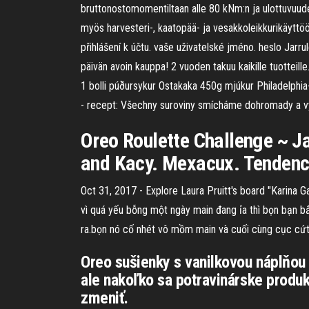
bruttonostomomentiltaan alle 80 kNm:n ja ulottuvuude
myös harvesteri-, kaatopää- ja vesakkoleikkurikäyttöön,
přihlášení k účtu. vaše uživatelské jméno. heslo Jarrul
päivän avoin kauppa! 2 vuoden takuu kaikille tuottei
1 bolli púðursykur Ostakaka 450g mjúkur Philadelphia-
- recept: Všechny suroviny smícháme dohromady a vyt
Oreo Roulette Challenge ~ J
and Kacy. Mexacux. Tendenci
Oct 31, 2017 - Explore Laura Pruitt's board "Karina G
vì quá yếu bỗng một ngày main đang ỉa thì bọn bạn b
ra.bọn nó cố nhét vô mồm main và cuối cùng cục c
Oreo sušienky s vanilkovou náplňou
ale nakoľko sa potravinárske produk
zmeniť.