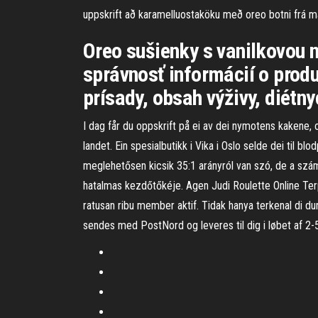
uppskrift að karamelluostaköku með oreo botni frá 
Oreo sušienky s vanilkovou 
správnosť informácií o produ
prísady, obsah výživy, diétn
I dag får du oppskrift på ei av dei nymotens kakene, 
landet. Ein spesialbutikk i Vika i Oslo selde dei til b
meglehetősen kicsik 35:1 arányról van szó, de a szám
hatalmas kezdőtőkéje. Agen Judi Roulette Online Terp
ratusan ribu member aktif. Tidak hanya terkenal di du
sendes med PostNord og leveres til dig i løbet af 2