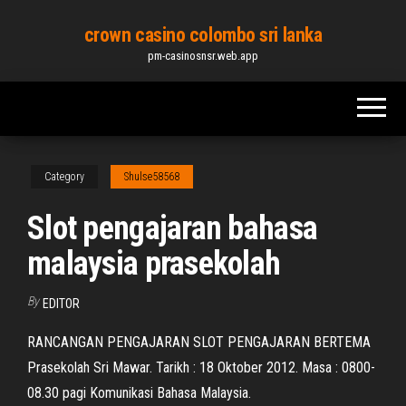
Skip
crown casino colombo sri lanka
to
pm-casinosnsr.web.app
the
content
Category
Shulse58568
Slot pengajaran bahasa
malaysia prasekolah
By
EDITOR
RANCANGAN PENGAJARAN SLOT PENGAJARAN BERTEMA
Prasekolah Sri Mawar. Tarikh : 18 Oktober 2012. Masa : 0800-
08.30 pagi Komunikasi Bahasa Malaysia.