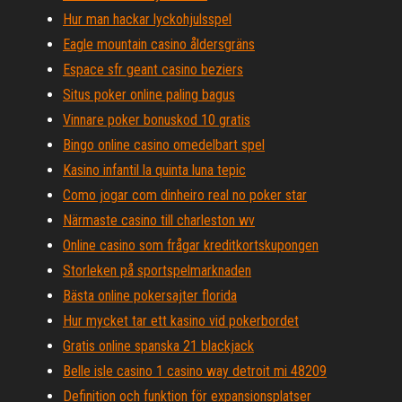
Hur man hackar lyckohjulsspel
Eagle mountain casino åldersgräns
Espace sfr geant casino beziers
Situs poker online paling bagus
Vinnare poker bonuskod 10 gratis
Bingo online casino omedelbart spel
Kasino infantil la quinta luna tepic
Como jogar com dinheiro real no poker star
Närmaste casino till charleston wv
Online casino som frågar kreditkortskupongen
Storleken på sportspelmarknaden
Bästa online pokersajter florida
Hur mycket tar ett kasino vid pokerbordet
Gratis online spanska 21 blackjack
Belle isle casino 1 casino way detroit mi 48209
Definition och funktion för expansionsplatser