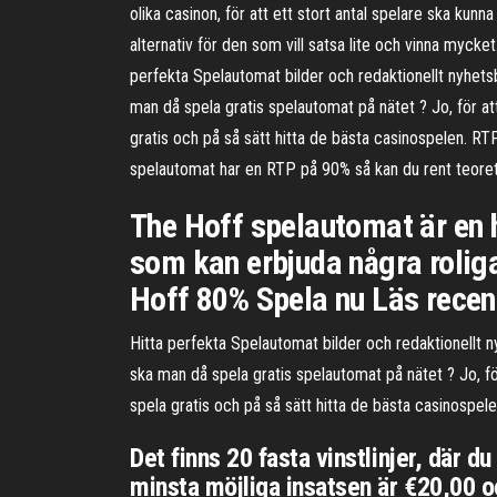
olika casinon, för att ett stort antal spelare ska ku
alternativ för den som vill satsa lite och vinna mycke
perfekta Spelautomat bilder och redaktionellt nyhets
man då spela gratis spelautomat på nätet ? Jo, för att 
gratis och på så sätt hitta de bästa casinospelen. R
spelautomat har en RTP på 90% så kan du rent teoretis
The Hoff spelautomat är en hy
som kan erbjuda några roliga
Hoff 80% Spela nu Läs rece
Hitta perfekta Spelautomat bilder och redaktionellt 
ska man då spela gratis spelautomat på nätet ? Jo, för 
spela gratis och på så sätt hitta de bästa casinospele
Det finns 20 fasta vinstlinjer, där d
minsta möjliga insatsen är €20,00 o