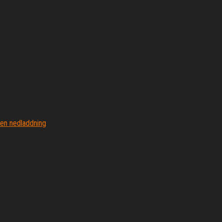
gen nedladdning