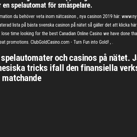
r en spelautomat för småspelare.
rmation du behöver veta inom nätcasinon , nya casinon 2019 här: www.ny
erad lista på bästa svenska casinon på nätet så gäller det att klicka hä
t lose time looking for the best Canadian Online Casino we have done that
t promotions. ClubGoldCasino.com - Turn Fun into Gold! , .
spelautomater och casinos på nätet. Jag
nesiska tricks ifall den finansiella ve
en matchande